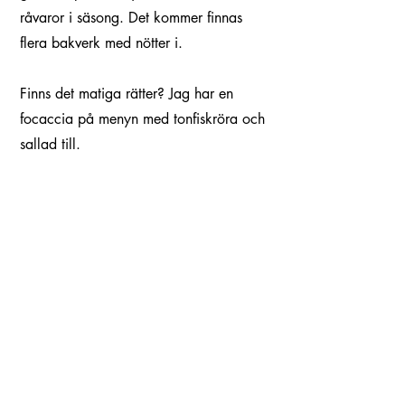
råvaror i säsong. Det kommer finnas
flera bakverk med nötter i.
Finns det matiga rätter? Jag har en
focaccia på menyn med tonfiskröra och
sallad till.
Populärt på menyn har varit:
kardemumma och kanelbullar med
mandelmassa, morotsrulltårta,
chokladtryffeltårta och mandelkaka.