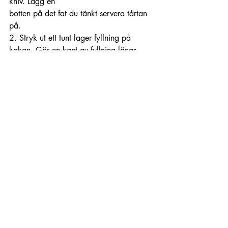
kniv. Lägg en 
botten på det fat du tänkt servera tårtan 
på.
2. Stryk ut ett tunt lager fyllning på 
kakan. Gör en kant av fyllning längs 
ytterkanten och lägg jordgubbarna 
innanför.
3. Lägg på den andra bottnen och täck 
hela tårtan med 
resterande fyllning.
4. Garnera med ätbara blomblad (så 
som ex Rallarros, penséer, gurkört, 
ringblomma och syrén som syns på 
bilden) 