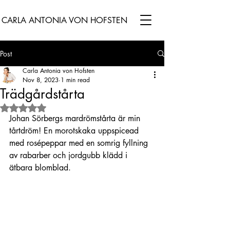
CARLA ANTONIA VON HOFSTEN
Post
Carla Antonia von Hofsten
Nov 8, 2023
1 min read
Trädgårdstårta
Rated NaN out of 5 stars.
Johan Sörbergs mardrömstårta är min 
tårtdröm! En morotskaka uppspicead 
med rosépeppar med en somrig fyllning 
av rabarber och jordgubb klädd i 
ätbara blomblad. 