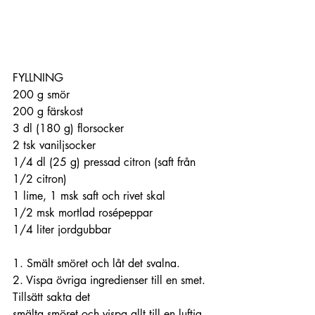
FYLLNING
200 g smör
200 g färskost
3 dl (180 g) florsocker
2 tsk vaniljsocker
1/4 dl (25 g) pressad citron (saft från 
1/2 citron)
1 lime, 1 msk saft och rivet skal
1/2 msk mortlad rosépeppar 
1/4 liter jordgubbar 
1. Smält smöret och låt det svalna.
2. Vispa övriga ingredienser till en smet. 
Tillsätt sakta det 
smälta smöret och vispa allt till en luftig 