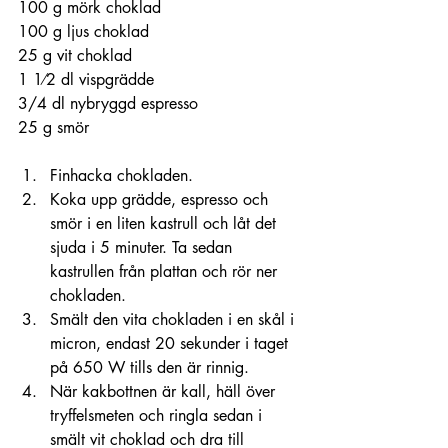
100 g mörk choklad 
100 g ljus choklad 
25 g vit choklad 
1 1⁄2 dl vispgrädde 
3/4 dl nybryggd espresso
25 g smör
Finhacka chokladen.
Koka upp grädde, espresso och 
smör i en liten kastrull och låt det 
sjuda i 5 minuter. Ta sedan 
kastrullen från plattan och rör ner 
chokladen.
Smält den vita chokladen i en skål i 
micron, endast 20 sekunder i taget 
på 650 W tills den är rinnig.
När kakbottnen är kall, häll över 
tryffelsmeten och ringla sedan i 
smält vit choklad och dra till 