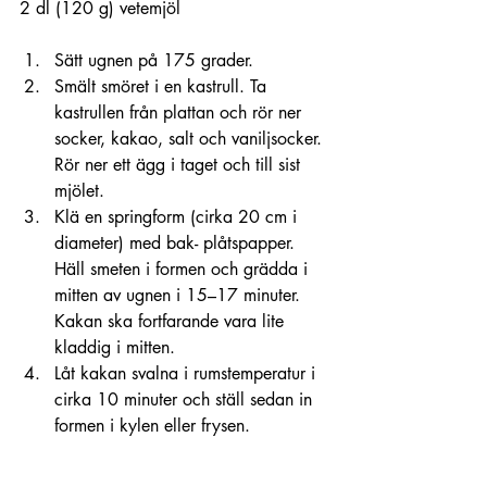
2 dl (120 g) vetemjöl
Sätt ugnen på 175 grader. 
Smält smöret i en kastrull. Ta 
kastrullen från plattan och rör ner 
socker, kakao, salt och vaniljsocker. 
Rör ner ett ägg i taget och till sist 
mjölet.
Klä en springform (cirka 20 cm i 
diameter) med bak- plåtspapper. 
Häll smeten i formen och grädda i 
mitten av ugnen i 15–17 minuter. 
Kakan ska fortfarande vara lite 
kladdig i mitten.
La
̊t kakan svalna i rumstemperatur i 
cirka 10 minuter och ställ sedan in 
formen i kylen eller frysen.