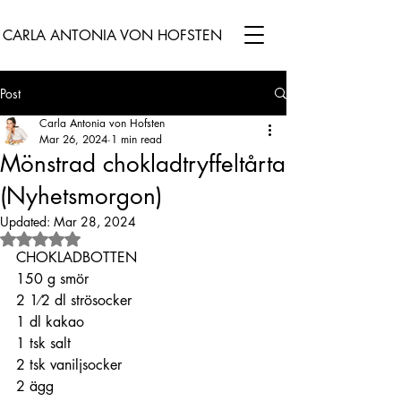
CARLA ANTONIA VON HOFSTEN
Post
Carla Antonia von Hofsten
Mar 26, 2024
1 min read
Mönstrad chokladtryffeltårta
(Nyhetsmorgon)
Updated:
Mar 28, 2024
Rated NaN out of 5 stars.
CHOKLADBOTTEN 
150 g smör
2 1⁄2 dl strösocker
1 dl kakao
1 tsk salt
2 tsk vaniljsocker
2 ägg